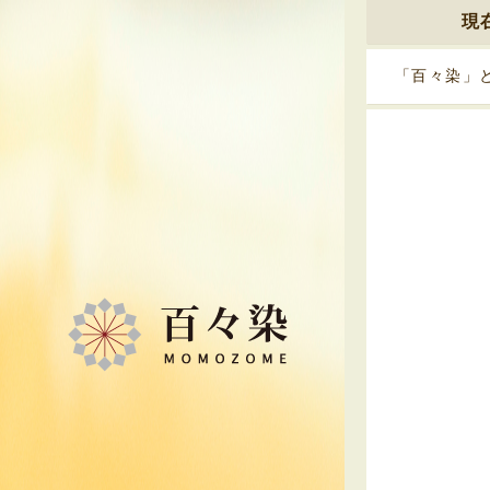
現
「百々染」