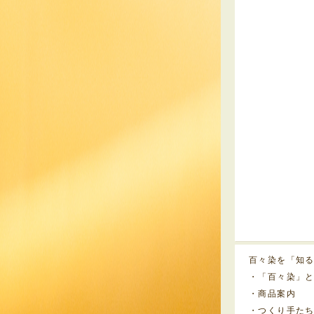
百々染を「知
・「百々染」
・商品案内
・つくり手た