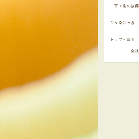
・百々染の故
百々染にっき
トップへ戻る
会