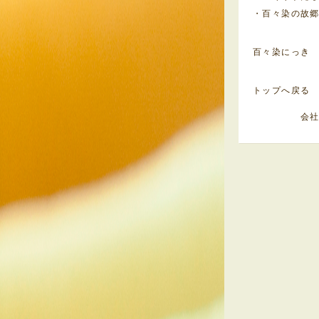
・百々染の故
百々染にっき
トップへ戻る
会