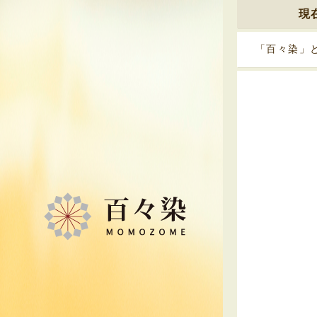
現
「百々染」