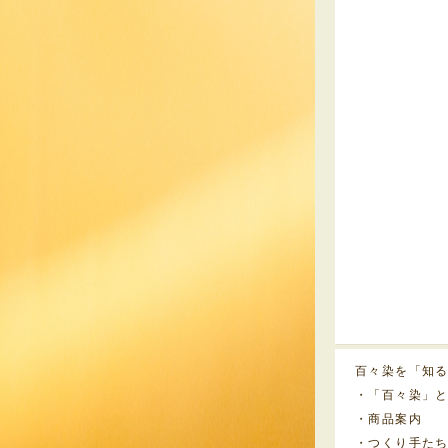
百々染を「知
・「百々染」
・商品案内
・つくり手た