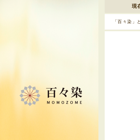
現
「百々染」