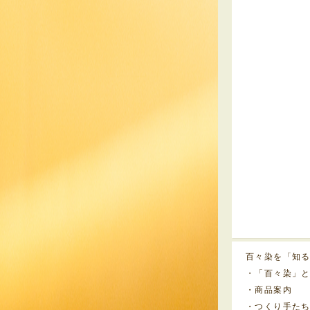
百々染を「知
・「百々染」
・商品案内
・つくり手た