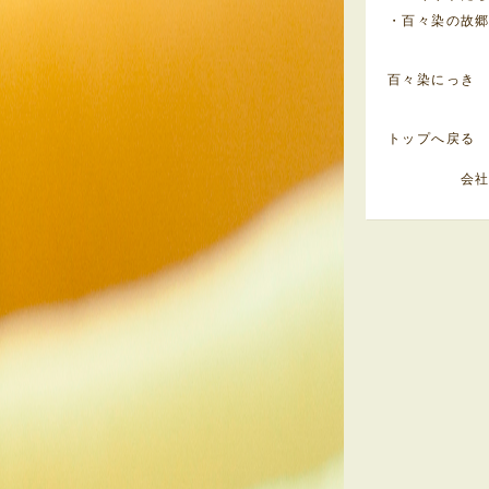
・百々染の故
百々染にっき
トップへ戻る
会