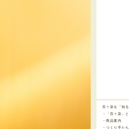
百々染を「知
・「百々染」
・商品案内
・つくり手た