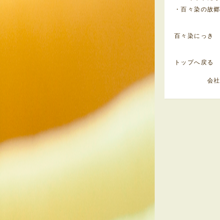
・百々染の故
百々染にっき
トップへ戻る
会