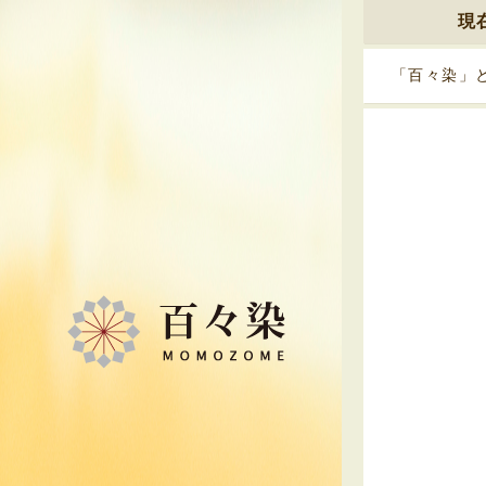
現
「百々染」