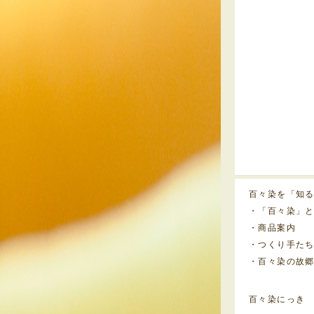
百々染を「知
・「百々染」
・商品案内
・つくり手た
・百々染の故
百々染にっき