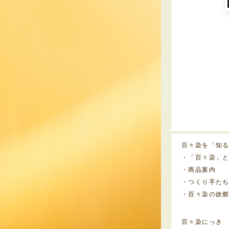
百々染を「知
・「百々染」
・商品案内
・つくり手た
・百々染の故
百々染にっき