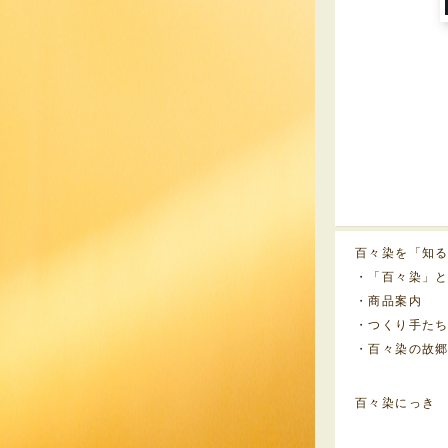
百々染を「知
・「百々染」
・商品案内
・つくり手た
・百々染の故
百々染にっき