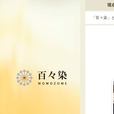
現
「百々染」