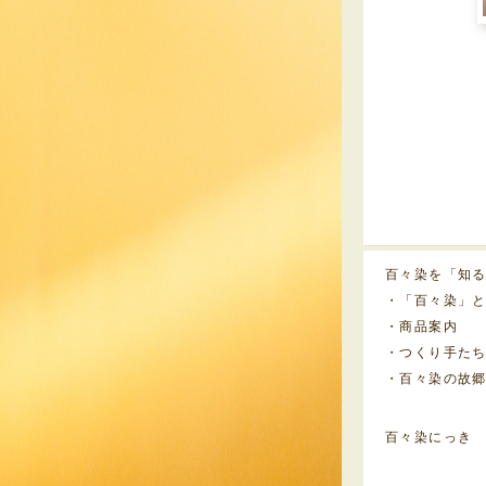
百々染を「知
・「百々染」
・商品案内
・つくり手た
・百々染の故
百々染にっき