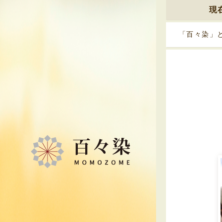
現
「百々染」