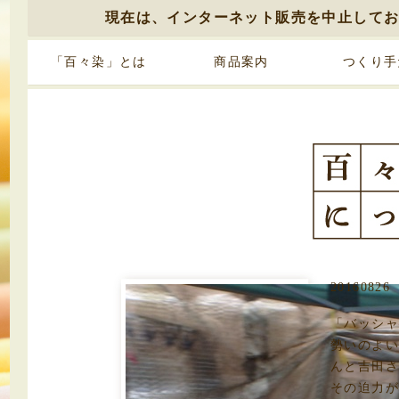
現在は、インターネット販売を中止して
「百々染」とは
商品案内
つくり手
20160826
「バッシャ
勢いのよ
んと吉田
その迫力