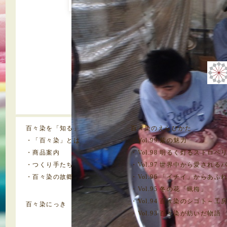
百々染を「知る」
百々染のえらびかた
・「百々染」とは
・Vol.99 紫の魅力
・商品案内
・Vol.98 明るく灯るストロ
・つくり手たち
・Vol.97 世界中から愛される
・百々染の故郷
・Vol.96 「イチイ」からあ
・Vol.95 冬の花「蝋梅」
・Vol.94 百々染のシゴト～
百々染にっき
・Vol.93 百々染が紡いだ物語