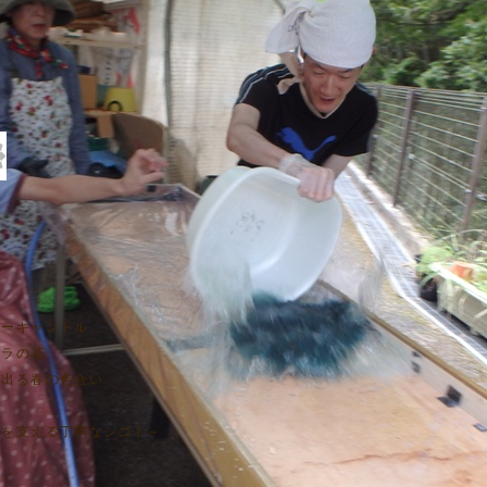
ベリーキャンドル
バラの花
ふれ出る春の色合い
工房を支える丁寧なシゴト～