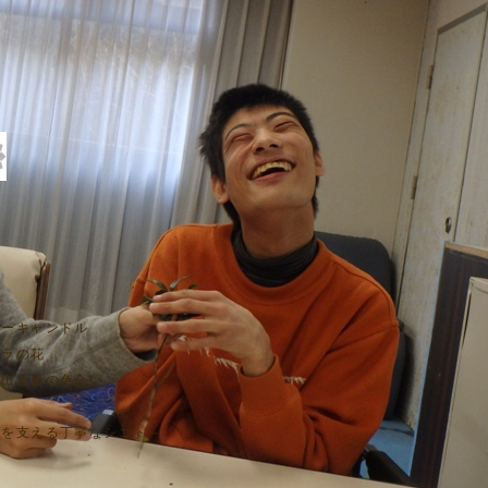
ベリーキャンドル
バラの花
ふれ出る春の色合い
工房を支える丁寧なシゴト～