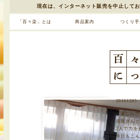
現在は、インターネット販売を中止して
「百々染」とは
商品案内
つくり手
20161205
「楽しんで
吉田さん
2人で力
今日もこ