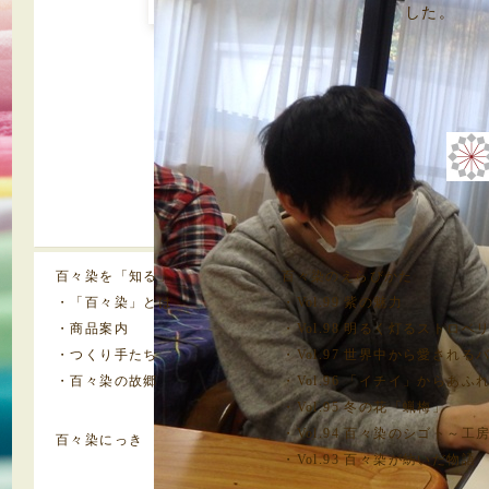
した。
百々染を「知る」
百々染のえらびかた
・「百々染」とは
・Vol.99 紫の魅力
・商品案内
・Vol.98 明るく灯るストロ
・つくり手たち
・Vol.97 世界中から愛される
・百々染の故郷
・Vol.96 「イチイ」からあ
・Vol.95 冬の花「蝋梅」
・Vol.94 百々染のシゴト～
百々染にっき
・Vol.93 百々染が紡いだ物語