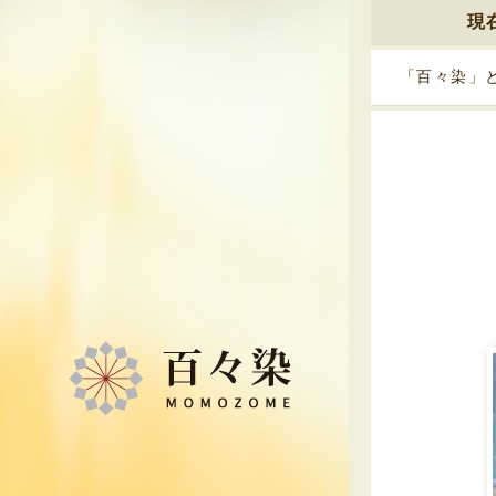
現
「百々染」