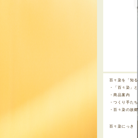
百々染を「知
・「百々染」
・商品案内
・つくり手た
・百々染の故
百々染にっき